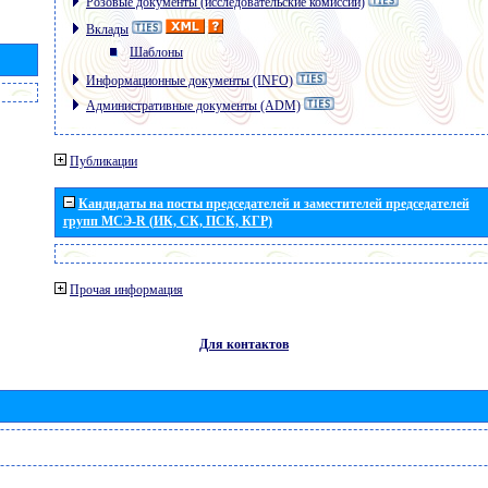
Розовые документы (исследовательские комиссии)
Вклады
Шаблоны
Информационные документы (INFO)
Административные документы (ADM)
Публикации
Кандидаты на посты председателей и заместителей председателей
групп МСЭ-R (ИК, СК, ПСК, КГР)
Прочая информация
Для контактов