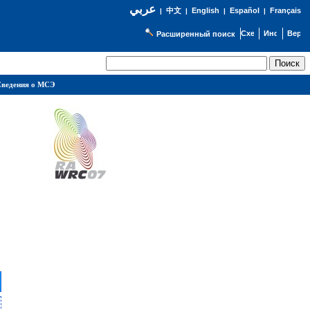
عربي
English
Español
Français
|
中文
|
|
|
Расширенный поиск
ведения о МСЭ