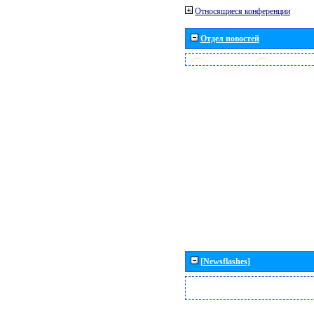
Относящиеся конференции
Отдел новостей
[Newsflashes]