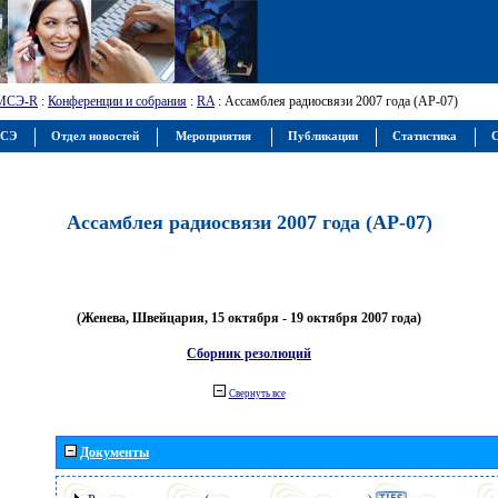
МСЭ-R
:
Конференции и собрания
:
RA
: Ассамблея радиосвязи 2007 года (АР-07)
МСЭ
Отдел новостей
Мероприятия
Публикации
Статистика
С
Ассамблея радиосвязи 2007 года (АР-07)
(Женева, Швейцария, 15 октября - 19 октября 2007 года)
Сборник резолюций
Свернуть все
Документы