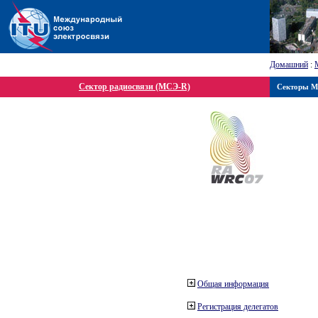
Домашний
:
Сектор радиосвязи (МСЭ-R)
Секторы 
Общая информация
Регистрация делегатов