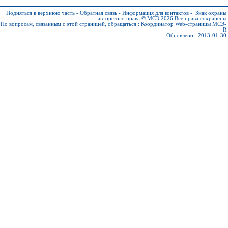
Подняться в верхнюю часть
-
Обратная связь
-
Информация для контактов
-
Знак охраны
авторского права © МСЭ 2026
Все права сохранены
По вопросам, связанным с этой страницей, обращаться :
Координатор Web-страницы МСЭ-
R
Обновлено : 2013-01-30