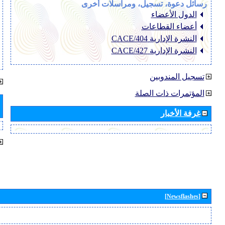
رسائل دعوة، تسجيل، ومراسلات أخرى
الدول الأعضاء
أعضاء القطاعات
النشرة الإدارية CACE/404
النشرة الإدارية CACE/427
تسجيل المندوبين
المؤتمرات ذات الصلة
غرفة الأخبار
[Newsflashes]