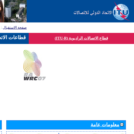
صفحة الاستقبال
:
ق
قطاعات الاتح
قطاع الاتصالات الراديوية (ITU-R)
معلومات عامة