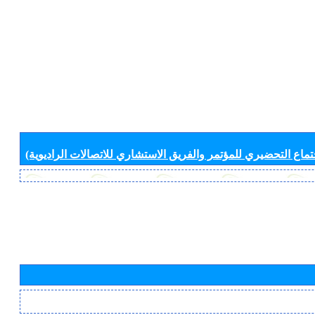
جتماع التحضيري للمؤتمر والفريق الاستشاري للاتصالات الراديوية)