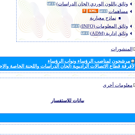
وثائق باللون الوردي (لجان الدراسات)
مساهمات
نماذج معيارية
وثائق المعلومات (INFO)
وثائق إدارية (ADM)
المنشورات
مرشحون لمناصب الرؤساء ونواب الرؤساء
لأفرقة قطاع الاتصالات الراديوية (لجان الدراسات واللجنة الخاصة والا
معلومات أخرى
بيانات للاستفسار