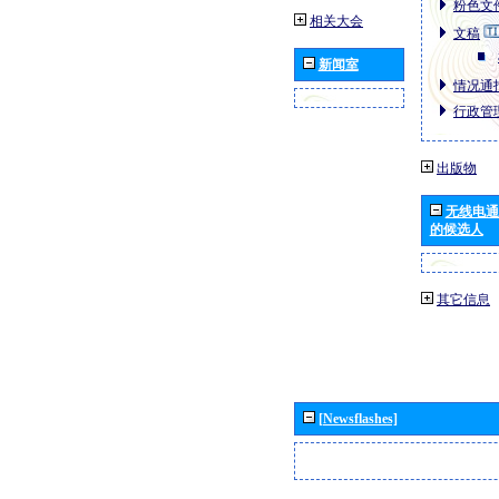
粉色文件
相关大会
文稿
新闻室
情况通报
行政管理
出版物
无线电通
的候选人
其它信息
[Newsflashes]