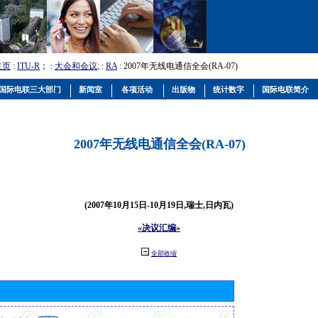
主页
:
ITU-R
； :
大会和会议
; :
RA
: 2007年无线电通信全会(RA-07)
国际电联三大部门
新闻室
各项活动
出版物
统计数字
国际电联简介
2007年无线电通信全会(RA-07)
(2007年10月15日-10月19日,瑞士,日内瓦)
«决议汇编»
全部收缩