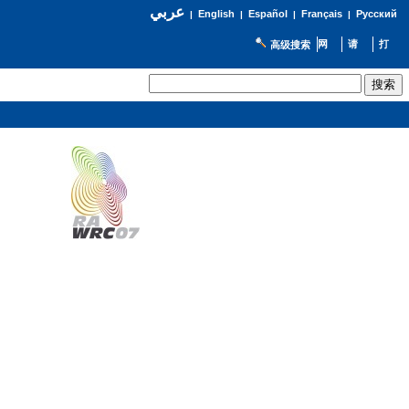
عربي
English
Español
Français
Русский
|
|
|
|
高级搜索