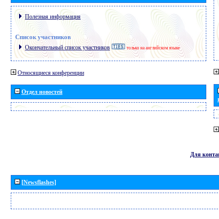
Полезная информация
Список участников
Окончательный список участников
только на английском языке
Относящиеся конференции
Отдел новостей
Для конта
[Newsflashes]