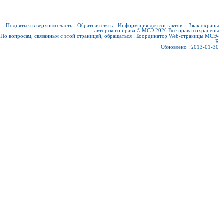
Подняться в верхнюю часть
-
Обратная связь
-
Информация для контактов
-
Знак охраны
авторского права © МСЭ 2026
Все права сохранены
По вопросам, связанным с этой страницей, обращаться :
Координатор Web-страницы МСЭ-
R
Обновлено : 2013-01-30