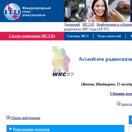
Домашний
:
МСЭ-R
:
Конференции и собрани
радиосвязи 2007 года (АР-07)
Сектор радиосвязи (МСЭ-R)
Секторы МСЭ
Отдел новостей
М
Ассамблея радиосвязи 
(Женева, Швейцария, 15 октября
Сборник рез
Свернуть
Общая информация
Регистрация делегатов