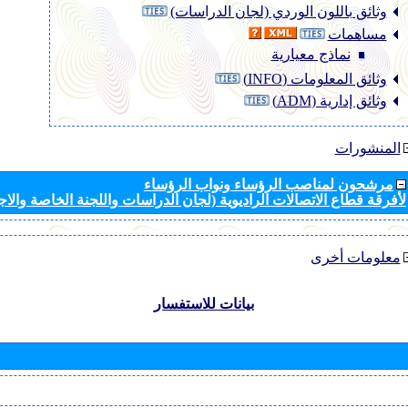
وثائق باللون الوردي (لجان الدراسات)
مساهمات
نماذج معيارية
وثائق المعلومات (INFO)
وثائق إدارية (ADM)
المنشورات
مرشحون لمناصب الرؤساء ونواب الرؤساء
لأفرقة قطاع الاتصالات الراديوية (لجان الدراسات واللجنة الخاصة والا
معلومات أخرى
بيانات للاستفسار