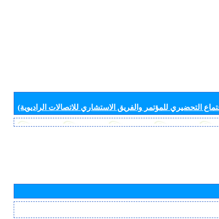
جتماع التحضيري للمؤتمر والفريق الاستشاري للاتصالات الراديوية)