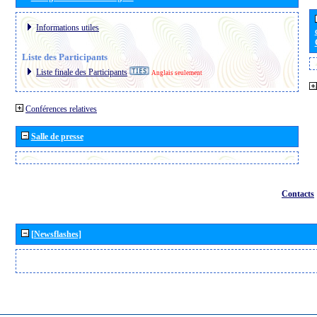
Informations utiles
Liste des Participants
Liste finale des Participants
Anglais seulement
Conférences relatives
Salle de presse
Contacts
[Newsflashes]