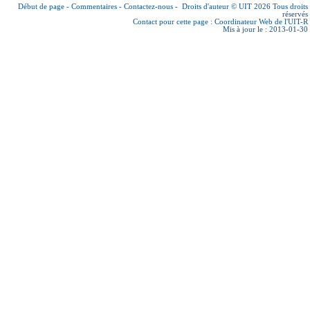
Début de page
-
Commentaires
-
Contactez-nous
-
Droits d'auteur © UIT 2026
Tous droits
réservés
Contact pour cette page :
Coordinateur Web de l'UIT-R
Mis à jour le : 2013-01-30