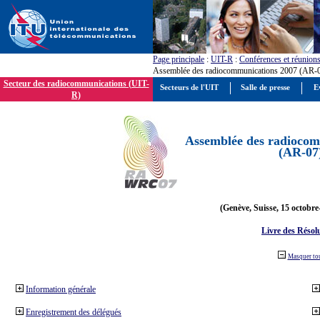
Page principale
:
UIT-R
:
Conférences et réunion
Assemblée des radiocommunications 2007 (AR-
Secteur des radiocommunications (UIT-
Secteurs de l'UIT
Salle de presse
E
R)
Assemblée des radiocom
(AR-07
(Genève, Suisse, 15 octobre
Livre des Résol
Masquer to
Information générale
Enregistrement des délégués