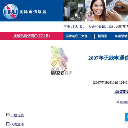
主页
:
ITU-R
； :
大会和会议
; :
RA
: 2007
无线电通信部门(ITU-R)
国际电联三大部门
新闻室
各项活动
2007年无线电通信
(2007年10月15日-10
«决议汇
全部收
一般信息
代表注册