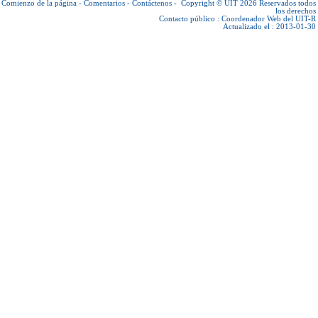
Comienzo de la página
-
Comentarios
-
Contáctenos
-
Copyright © UIT 2026
Reservados todos
los derechos
Contacto público :
Coordenador Web del UIT-R
Actualizado el : 2013-01-30