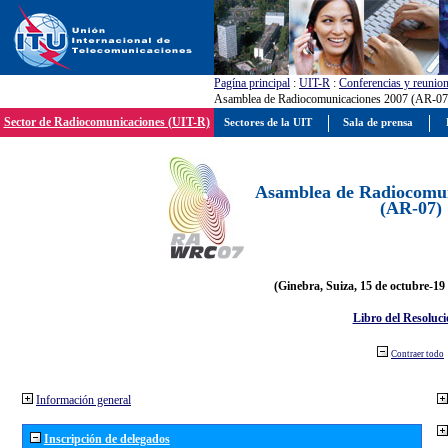
Pagína principal
:
UIT-R
:
Conferencias y reunio
Asamblea de Radiocomunicaciones 2007 (AR-07
Sector de Radiocomunicaciones (UIT-R)
Sectores de la UIT
Sala de prensa
Asamblea de Radiocomun
(AR-07)
(Ginebra, Suiza, 15 de octubre-19
Libro del Resoluci
Contraer todo
Información general
Inscripción de delegados