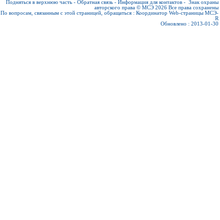
Подняться в верхнюю часть
-
Обратная связь
-
Информация для контактов
-
Знак охраны
авторского права © МСЭ 2026
Все права сохранены
По вопросам, связанным с этой страницей, обращаться :
Координатор Web-страницы МСЭ-
R
Обновлено : 2013-01-30