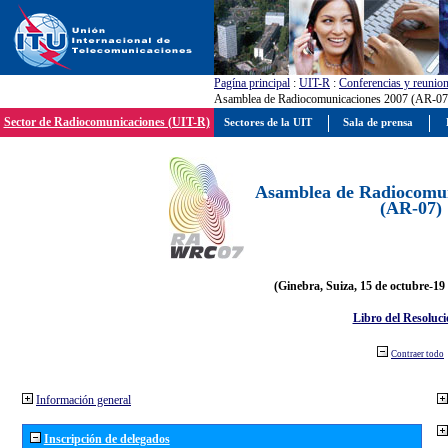
Pagína principal
:
UIT-R
:
Conferencias y reunio
Asamblea de Radiocomunicaciones 2007 (AR-07
Sector de Radiocomunicaciones (UIT-R)
Sectores de la UIT
Sala de prensa
Asamblea de Radiocomun
(AR-07)
(Ginebra, Suiza, 15 de octubre-19
Libro del Resoluci
Contraer todo
Información general
Inscripción de delegados