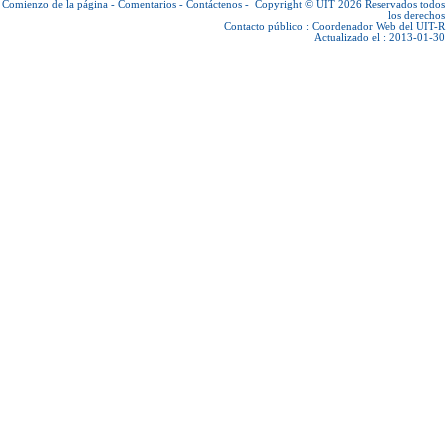
Comienzo de la página
-
Comentarios
-
Contáctenos
-
Copyright © UIT 2026
Reservados todos
los derechos
Contacto público :
Coordenador Web del UIT-R
Actualizado el : 2013-01-30