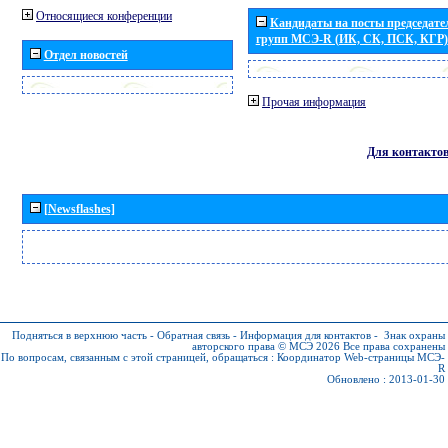
Относящиеся конференции
Кандидаты на посты председател
групп МСЭ-R (ИК, СК, ПСК, КГР)
Отдел новостей
Прочая информация
Для контакто
[Newsflashes]
Подняться в верхнюю часть
-
Обратная связь
-
Информация для контактов
-
Знак охраны
авторского права © МСЭ 2026
Все права сохранены
По вопросам, связанным с этой страницей, обращаться :
Координатор Web-страницы МСЭ-
R
Обновлено : 2013-01-30