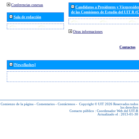
Conferencias conexas
Candidatos a Presidentes y Vicepreside
de las Comisiones de Estudio del UIT R 
Sala de redacción
Otras informaciones
Contactos
[Newsflashes]
Comienzo de la página
-
Comentarios
-
Contáctenos
-
Copyright © UIT 2026
Reservados todos
los derechos
Contacto público :
Coordenador Web del UIT-R
Actualizado el : 2013-01-30