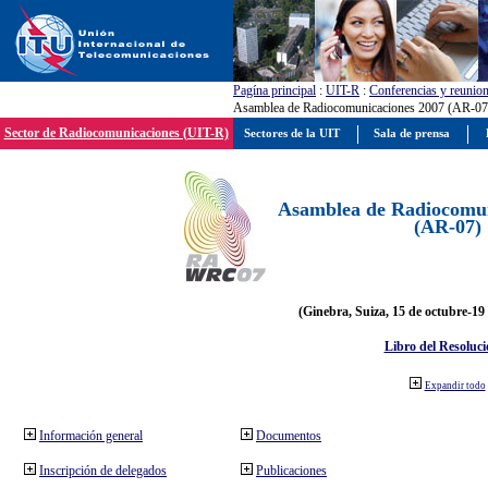
Pagína principal
:
UIT-R
:
Conferencias y reunio
Asamblea de Radiocomunicaciones 2007 (AR-07
Sector de Radiocomunicaciones (UIT-R)
Sectores de la UIT
Sala de prensa
Asamblea de Radiocomun
(AR-07)
(Ginebra, Suiza, 15 de octubre-19
Libro del Resoluci
Expandir todo
Información general
Documentos
Inscripción de delegados
Publicaciones