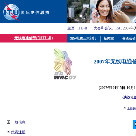
主页
:
ITU-R
； :
大会和会议
; :
RA
: 2007
无线电通信部门(ITU-R)
国际电联三大部门
新闻室
各项活动
2007年无线电通信
(2007年10月15日-10
«决议汇
全部收
一般信息
代表注册