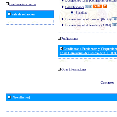
Documentos rosas (Comisiones de estudi
Conferencias conexas
Contribuciones
Plantillas
Sala de redacción
Documentos de información (INFO)
Documentos administrativos (ADM)
Publicaciones
Candidatos a Presidentes y Vicepreside
de las Comisiones de Estudio del UIT R 
Otras informaciones
Contactos
[Newsflashes]