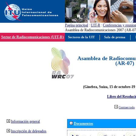
Pagína principal
:
UIT-R
:
Conferencias y reunio
Asamblea de Radiocomunicaciones 2007 (AR-07
Sector de Radiocomunicaciones (UIT-R)
Sectores de la UIT
Sala de prensa
Asamblea de Radiocomun
(AR-07)
(Ginebra, Suiza, 15 de octubre-19
Libro del Resoluci
Contraer todo
Información general
Documentos
Inscripción de delegados