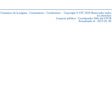
Comienzo de la página
-
Comentarios
-
Contáctenos
-
Copyright © UIT 2026
Reservados todos
los derechos
Contacto público :
Coordenador Web del UIT-R
Actualizado el : 2013-01-30