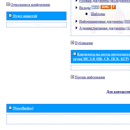
Розовые документы (исследовател
Относящиеся конференции
Вклады
Шаблоны
Отдел новостей
Информационные документы (IN
Административные документы (
Публикации
Кандидаты на посты председател
групп МСЭ-R (ИК, СК, ПСК, КГР)
Прочая информация
Для контакто
[Newsflashes]