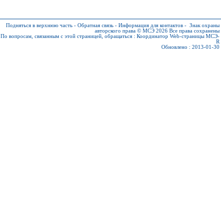
Подняться в верхнюю часть
-
Обратная связь
-
Информация для контактов
-
Знак охраны
авторского права © МСЭ 2026
Все права сохранены
По вопросам, связанным с этой страницей, обращаться :
Координатор Web-страницы МСЭ-
R
Обновлено : 2013-01-30