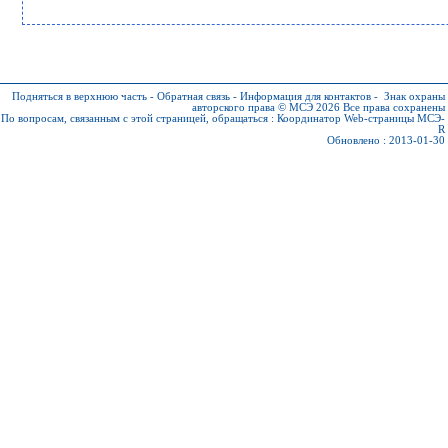
Подняться в верхнюю часть
-
Обратная связь
-
Информация для контактов
-
Знак охраны
авторского права © МСЭ 2026
Все права сохранены
По вопросам, связанным с этой страницей, обращаться :
Координатор Web-страницы МСЭ-
R
Обновлено : 2013-01-30