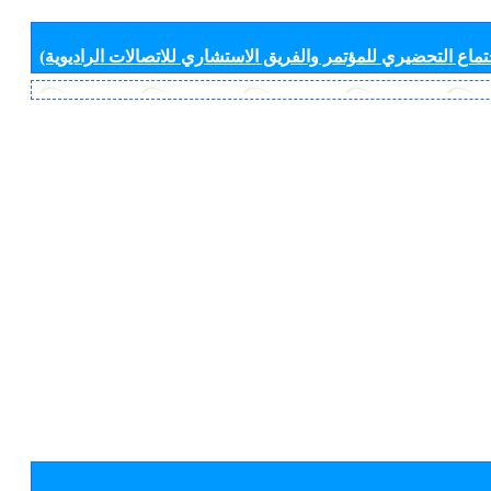
جتماع التحضيري للمؤتمر والفريق الاستشاري للاتصالات الراديوية)