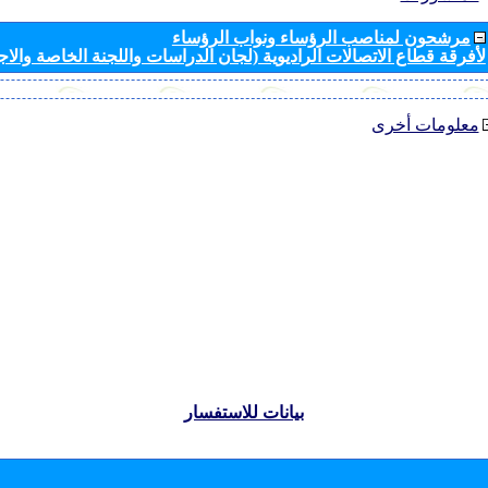
مرشحون لمناصب الرؤساء ونواب الرؤساء
لأفرقة قطاع الاتصالات الراديوية (لجان الدراسات واللجنة الخاصة والا
معلومات أخرى
بيانات للاستفسار