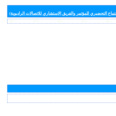
جتماع التحضيري للمؤتمر والفريق الاستشاري للاتصالات الراديوية)