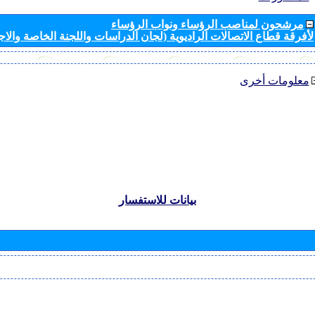
مرشحون لمناصب الرؤساء ونواب الرؤساء
لأفرقة قطاع الاتصالات الراديوية (لجان الدراسات واللجنة الخاصة والا
معلومات أخرى
بيانات للاستفسار