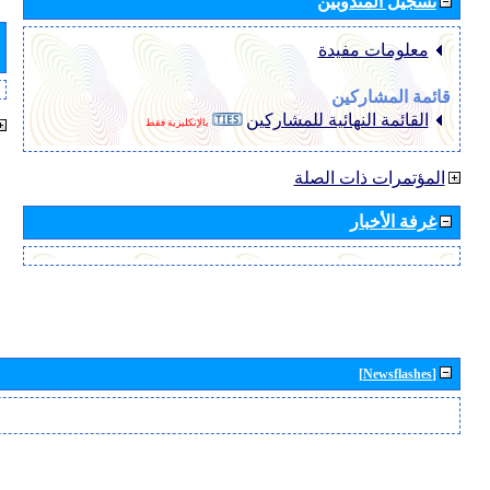
تسجيل المندوبين
معلومات مفيدة
قائمة المشاركين
القائمة النهائية للمشاركين
بالإنكليزية فقط
المؤتمرات ذات الصلة
غرفة الأخبار
[Newsflashes]