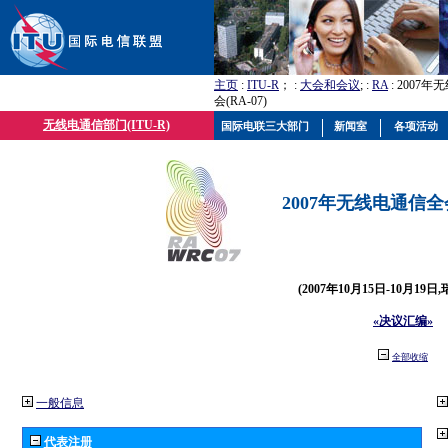
主页
:
ITU-R
； :
大会和会议
; :
RA
: 2007
会(RA-07)
无线电通信部门(ITU-R)
国际电联三大部门
新闻室
各项活动
2007年无线电通信全会(
(2007年10月15日-10月19日
«决议汇编»
全部收缩
一般信息
代表注册