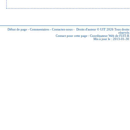
Début de page
-
Commentaires
-
Contactez-nous
-
Droits d'auteur © UIT 2026
Tous droits
réservés
Contact pour cette page :
Coordinateur Web de l'UIT-R
Mis à jour le : 2013-01-30