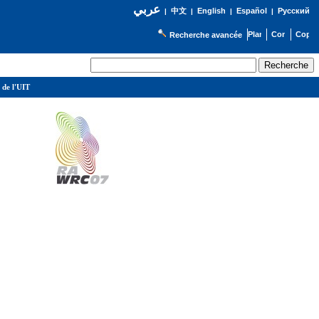
عربي
English
Español
Русский
|
中文
|
|
|
Recherche avancée
 de l'UIT