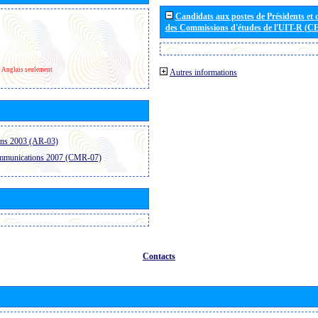
Candidats aux postes de Présidents et 
des Commissions d'études de l'UIT-R (C
Anglais seulement
Autres informations
ons 2003 (AR-03)
ommunications 2007 (CMR-07)
Contacts