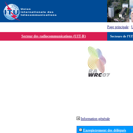
Page principale
:
Secteur des radiocommunications (UIT-R)
Secteurs de l'U
Information générale
Enregistrement des délégués