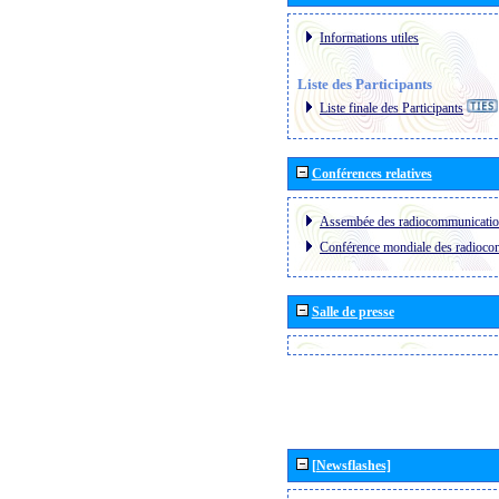
Informations utiles
Liste des Participants
Liste finale des Participants
Conférences relatives
Assembée des radiocommunicati
Conférence mondiale des radioc
Salle de presse
[Newsflashes]