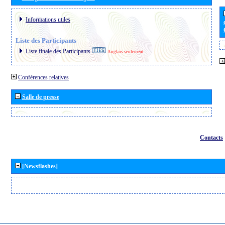
Informations utiles
Liste des Participants
Liste finale des Participants
Anglais seulement
Conférences relatives
Salle de presse
Contacts
[Newsflashes]