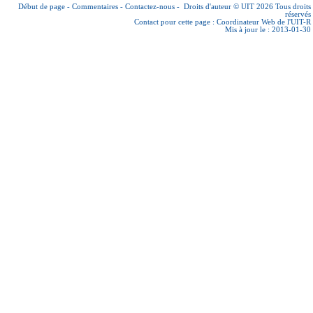
Début de page
-
Commentaires
-
Contactez-nous
-
Droits d'auteur © UIT 2026
Tous droits
réservés
Contact pour cette page :
Coordinateur Web de l'UIT-R
Mis à jour le : 2013-01-30