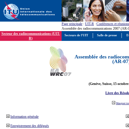
Page principale
:
UIT-R
:
Conférences et réunion
Assemblée des radiocommunications 2007 (AR-
Secteur des radiocommunications (UIT-
Secteurs de l'UIT
Salle de presse
E
R)
Assemblée des radiocom
(AR-07
(Genève, Suisse, 15 octobre
Livre des Résol
Masquer to
Information générale
Enregistrement des délégués