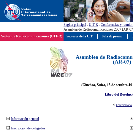
Pagína principal
:
UIT-R
:
Conferencias y reunio
Asamblea de Radiocomunicaciones 2007 (AR-07
Sector de Radiocomunicaciones (UIT-R)
Sectores de la UIT
Sala de prensa
Asamblea de Radiocomun
(AR-07)
(Ginebra, Suiza, 15 de octubre-19
Libro del Resoluci
Contraer todo
Información general
Inscripción de delegados