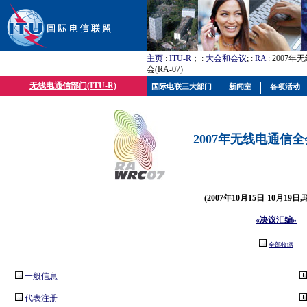
主页
:
ITU-R
； :
大会和会议
; :
RA
: 2007
会(RA-07)
无线电通信部门(ITU-R)
国际电联三大部门
新闻室
各项活动
2007年无线电通信全会(
(2007年10月15日-10月19日
«决议汇编»
全部收缩
一般信息
代表注册