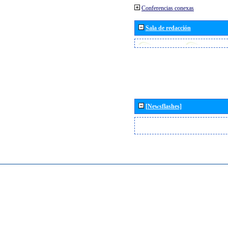
Conferencias conexas
Sala de redacción
[Newsflashes]