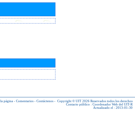
la página
-
Comentarios
-
Contáctenos
-
Copyright © UIT 2026
Reservados todos los derechos
Contacto público :
Coordenador Web del UIT-R
Actualizado el : 2013-01-30