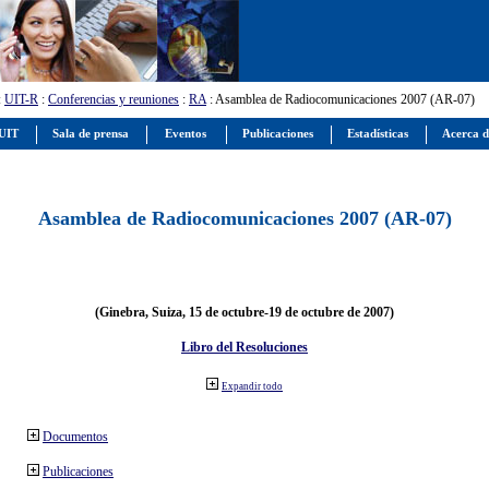
:
UIT-R
:
Conferencias y reuniones
:
RA
: Asamblea de Radiocomunicaciones 2007 (AR-07)
 UIT
Sala de prensa
Eventos
Publicaciones
Estadísticas
Acerca d
Asamblea de Radiocomunicaciones 2007 (AR-07)
(Ginebra, Suiza, 15 de octubre-19 de octubre de 2007)
Libro del Resoluciones
Expandir todo
Documentos
Publicaciones