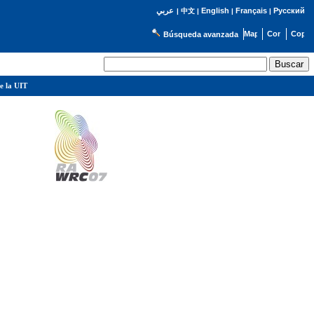
English
Français
Русский
عربي
|
中文
|
|
|
Búsqueda avanzada
e la UIT