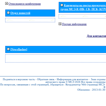
Относящиеся конференции
Кандидаты на посты председател
групп МСЭ-R (ИК, СК, ПСК, КГР)
Отдел новостей
Прочая информация
Для контакто
[Newsflashes]
Подняться в верхнюю часть
-
Обратная связь
-
Информация для контактов
-
Знак охраны
авторского права © МСЭ 2026
Все права сохранены
По вопросам, связанным с этой страницей, обращаться :
Координатор Web-страницы МСЭ-
R
Обновлено : 2013-01-30