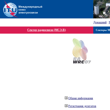
Домашний
:
Сектор радиосвязи (МСЭ-R)
Секторы 
Общая информация
Регистрация делегатов