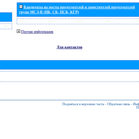
Кандидаты на посты председателей и заместителей председателей
групп МСЭ-R (ИК, СК, ПСК, КГР)
Прочая информация
Для контактов
Подняться в верхнюю часть
-
Обратная связь
-
Инф
П