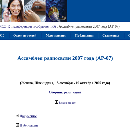
МСЭ-R
:
Конференции и собрания
:
RA
: Ассамблея радиосвязи 2007 года (АР-07)
МСЭ
Отдел новостей
Мероприятия
Публикации
Статистика
С
Ассамблея радиосвязи 2007 года (АР-07)
(Женева, Швейцария, 15 октября - 19 октября 2007 года)
Сборник резолюций
Расширить все
Документы
Публикации