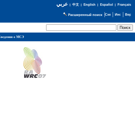
عربي
English
Español
Français
|
中文
|
|
|
Расширенный поиск
ведения о МСЭ