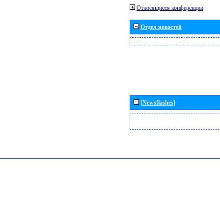
Относящиеся конференции
Отдел новостей
[Newsflashes]