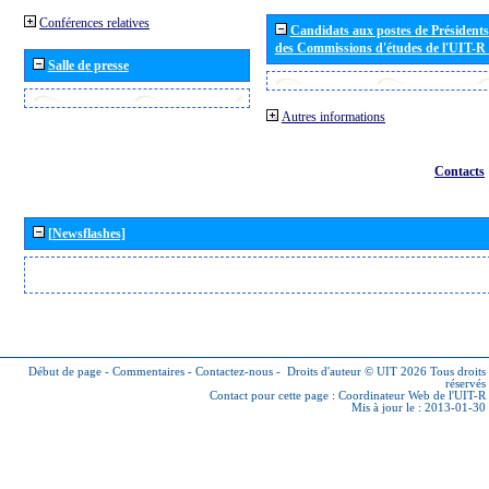
Conférences relatives
Candidats aux postes de Présidents 
des Commissions d'études de l'UIT-R
Salle de presse
Autres informations
Contacts
[Newsflashes]
Début de page
-
Commentaires
-
Contactez-nous
-
Droits d'auteur © UIT 2026
Tous droits
réservés
Contact pour cette page :
Coordinateur Web de l'UIT-R
Mis à jour le : 2013-01-30