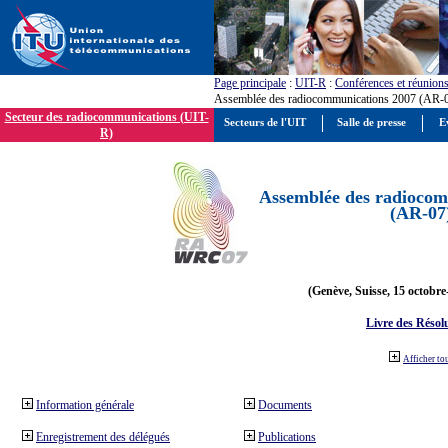
Page principale
:
UIT-R
:
Conférences et réunion
Assemblée des radiocommunications 2007 (AR-
Secteur des radiocommunications (UIT-
Secteurs de l'UIT
Salle de presse
E
R)
Assemblée des radiocom
(AR-07
(Genève, Suisse, 15 octobre
Livre des Résol
Afficher to
Information générale
Documents
Enregistrement des délégués
Publications