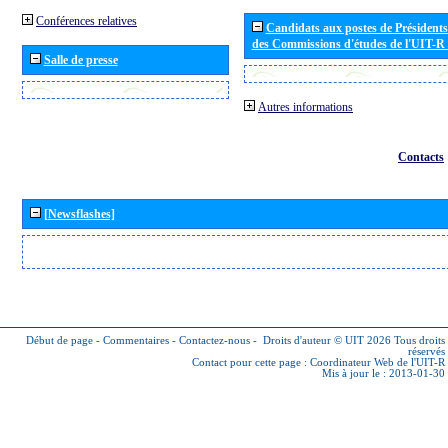
Conférences relatives
Candidats aux postes de Présidents 
des Commissions d'études de l'UIT-R
Salle de presse
Autres informations
Contacts
[Newsflashes]
Début de page
-
Commentaires
-
Contactez-nous
-
Droits d'auteur © UIT 2026
Tous droits
réservés
Contact pour cette page :
Coordinateur Web de l'UIT-R
Mis à jour le : 2013-01-30