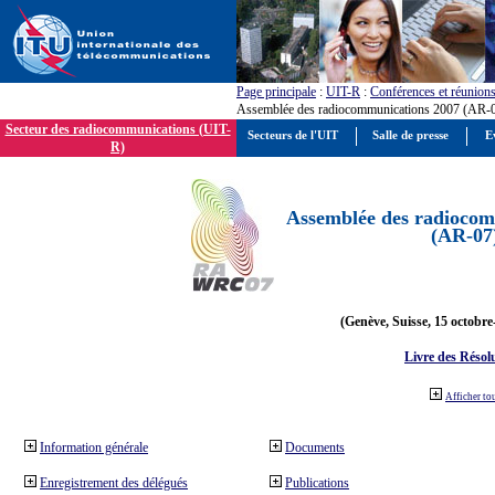
Page principale
:
UIT-R
:
Conférences et réunion
Assemblée des radiocommunications 2007 (AR-
Secteur des radiocommunications (UIT-
Secteurs de l'UIT
Salle de presse
E
R)
Assemblée des radiocom
(AR-07
(Genève, Suisse, 15 octobre
Livre des Résol
Afficher to
Information générale
Documents
Enregistrement des délégués
Publications