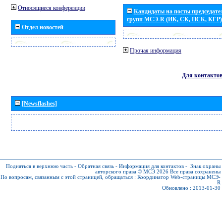
Относящиеся конференции
Кандидаты на посты председател
групп МСЭ-R (ИК, СК, ПСК, КГР)
Отдел новостей
Прочая информация
Для контакто
[Newsflashes]
Подняться в верхнюю часть
-
Обратная связь
-
Информация для контактов
-
Знак охраны
авторского права © МСЭ 2026
Все права сохранены
По вопросам, связанным с этой страницей, обращаться :
Координатор Web-страницы МСЭ-
R
Обновлено : 2013-01-30