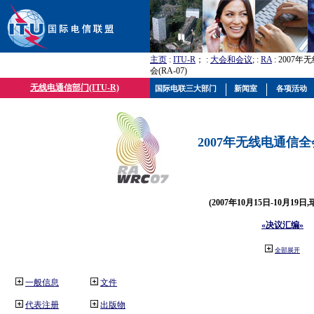
主页
:
ITU-R
； :
大会和会议
; :
RA
: 2007
会(RA-07)
无线电通信部门(ITU-R)
国际电联三大部门
新闻室
各项活动
2007年无线电通信全会(
(2007年10月15日-10月19日
«决议汇编»
全部展开
一般信息
文件
代表注册
出版物