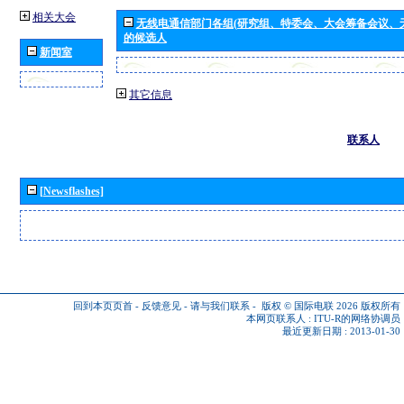
相关大会
无线电通信部门各组(研究组、特委会、大会筹备会议、
的候选人
新闻室
其它信息
联系人
[Newsflashes]
回到本页页首
-
反馈意见
-
请与我们联系
-
版权 © 国际电联 2026
版权所有
本网页联系人 :
ITU-R的网络协调员
最近更新日期 : 2013-01-30