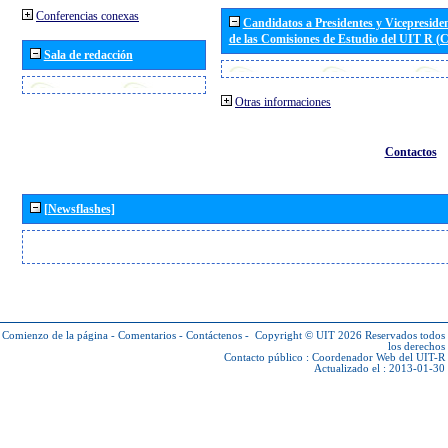
Conferencias conexas
Candidatos a Presidentes y Vicepreside
de las Comisiones de Estudio del UIT R 
Sala de redacción
Otras informaciones
Contactos
[Newsflashes]
Comienzo de la página
-
Comentarios
-
Contáctenos
-
Copyright © UIT 2026
Reservados todos
los derechos
Contacto público :
Coordenador Web del UIT-R
Actualizado el : 2013-01-30