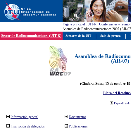
Pagína principal
:
UIT-R
:
Conferencias y reunio
Asamblea de Radiocomunicaciones 2007 (AR-07
Sector de Radiocomunicaciones (UIT-R)
Sectores de la UIT
Sala de prensa
Asamblea de Radiocomun
(AR-07)
(Ginebra, Suiza, 15 de octubre-19
Libro del Resoluci
Expandir todo
Información general
Documentos
Inscripción de delegados
Publicaciones