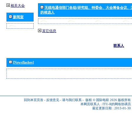
相关大会
无线电通信部门各组(研究组、特委会、大会筹备会议、
的候选人
新闻室
其它信息
联系人
[Newsflashes]
回到本页页首
-
反馈意见
-
请与我们联系
-
版权 © 国际电联 2026
版权所有
本网页联系人 :
ITU-R的网络协调员
最近更新日期 : 2013-01-30