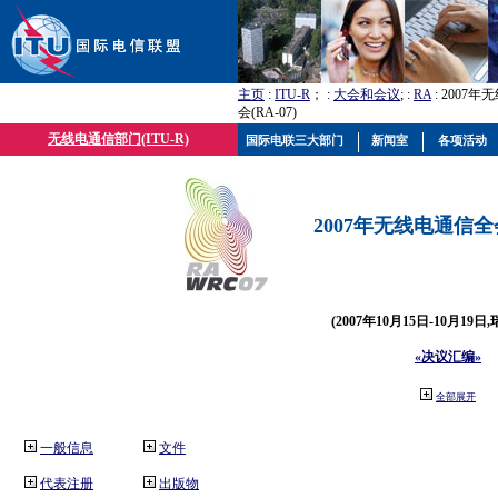
主页
:
ITU-R
； :
大会和会议
; :
RA
: 2007
会(RA-07)
无线电通信部门(ITU-R)
国际电联三大部门
新闻室
各项活动
2007年无线电通信全会(
(2007年10月15日-10月19日
«决议汇编»
全部展开
一般信息
文件
代表注册
出版物