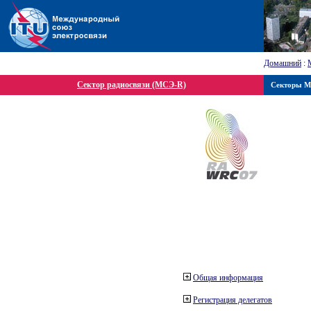
Домашний
:
Сектор радиосвязи (МСЭ-R)
Секторы 
Общая информация
Регистрация делегатов