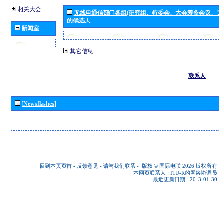
相关大会
无线电通信部门各组(研究组、特委会、大会筹备会议、
的候选人
新闻室
其它信息
联系人
[Newsflashes]
回到本页页首
-
反馈意见
-
请与我们联系
-
版权 © 国际电联 2026
版权所有
本网页联系人 :
ITU-R的网络协调员
最近更新日期 : 2013-01-30