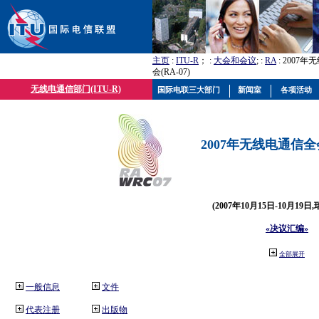
主页
:
ITU-R
； :
大会和会议
; :
RA
: 2007
会(RA-07)
无线电通信部门(ITU-R)
国际电联三大部门
新闻室
各项活动
2007年无线电通信全会(
(2007年10月15日-10月19日
«决议汇编»
全部展开
一般信息
文件
代表注册
出版物