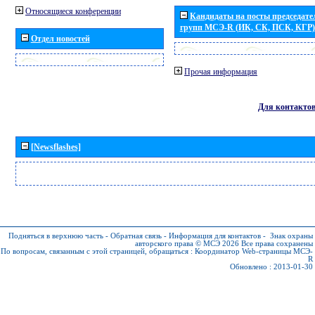
Относящиеся конференции
Кандидаты на посты председател
групп МСЭ-R (ИК, СК, ПСК, КГР)
Отдел новостей
Прочая информация
Для контакто
[Newsflashes]
Подняться в верхнюю часть
-
Обратная связь
-
Информация для контактов
-
Знак охраны
авторского права © МСЭ 2026
Все права сохранены
По вопросам, связанным с этой страницей, обращаться :
Координатор Web-страницы МСЭ-
R
Обновлено : 2013-01-30