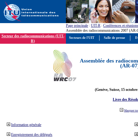
Page principale
:
UIT-R
:
Conférences et réunion
Assemblée des radiocommunications 2007 (AR-
Secteur des radiocommunications (UIT-
Secteurs de l'UIT
Salle de presse
E
R)
Assemblée des radiocom
(AR-07
(Genève, Suisse, 15 octobre
Livre des Résol
Masquer to
Information générale
Enregistrement des délégués