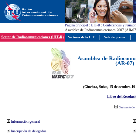
Pagína principal
:
UIT-R
:
Conferencias y reunio
Asamblea de Radiocomunicaciones 2007 (AR-07
Sector de Radiocomunicaciones (UIT-R)
Sectores de la UIT
Sala de prensa
Asamblea de Radiocomun
(AR-07)
(Ginebra, Suiza, 15 de octubre-19
Libro del Resoluci
Contraer todo
Información general
Inscripción de delegados