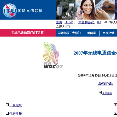
主页
:
ITU-R
； :
大会和会议
; :
RA
: 2007
会(RA-07)
无线电通信部门(ITU-R)
国际电联三大部门
新闻室
各项活动
2007年无线电通信全会(
(2007年10月15日-10月19日
«决议汇编»
全部收缩
一般信息
代表注册