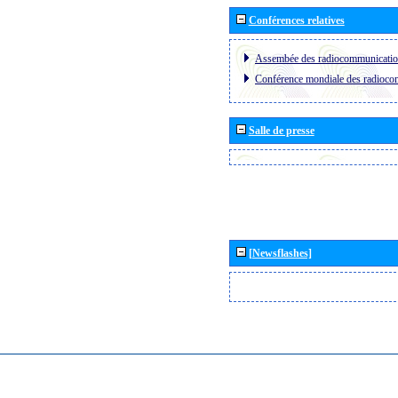
Conférences relatives
Assembée des radiocommunicati
Conférence mondiale des radioc
Salle de presse
[Newsflashes]