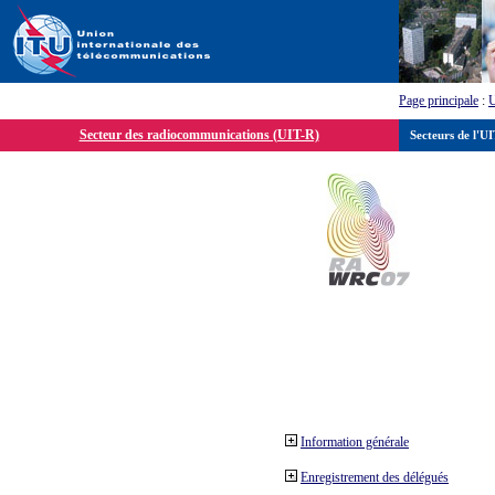
Page principale
:
Secteur des radiocommunications (UIT-R)
Secteurs de l'U
Information générale
Enregistrement des délégués