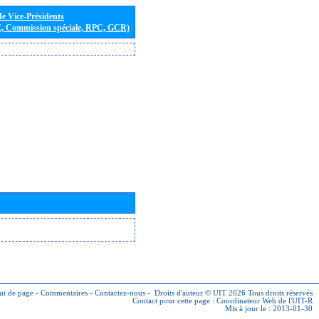
de Vice-Présidents
E, Commission spéciale, RPC, GCR)
ut de page
-
Commentaires
-
Contactez-nous
-
Droits d'auteur © UIT 2026
Tous droits réservés
Contact pour cette page :
Coordinateur Web de l'UIT-R
Mis à jour le : 2013-01-30