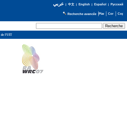
عربي
English
Español
Русский
|
中文
|
|
|
Recherche avancée
 de l'UIT