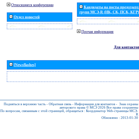
Относящиеся конференции
Кандидаты на посты председател
групп МСЭ-R (ИК, СК, ПСК, КГР)
Отдел новостей
Прочая информация
Для контакто
[Newsflashes]
Подняться в верхнюю часть
-
Обратная связь
-
Информация для контактов
-
Знак охраны
авторского права © МСЭ 2026
Все права сохранены
По вопросам, связанным с этой страницей, обращаться :
Координатор Web-страницы МСЭ-
R
Обновлено : 2013-01-30