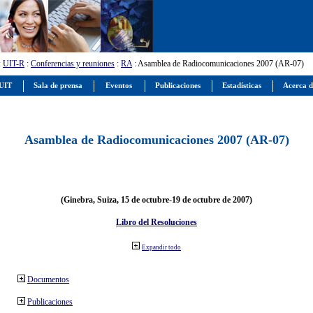
:
UIT-R
:
Conferencias y reuniones
:
RA
: Asamblea de Radiocomunicaciones 2007 (AR-07)
 UIT
Sala de prensa
Eventos
Publicaciones
Estadísticas
Acerca d
Asamblea de Radiocomunicaciones 2007 (AR-07)
(Ginebra, Suiza, 15 de octubre-19 de octubre de 2007)
Libro del Resoluciones
Expandir todo
Documentos
Publicaciones