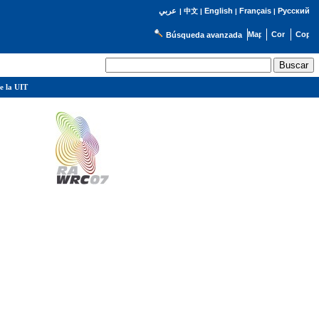
English
Français
Русский
عربي
|
中文
|
|
|
Búsqueda avanzada
e la UIT