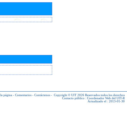
la página
-
Comentarios
-
Contáctenos
-
Copyright © UIT 2026
Reservados todos los derechos
Contacto público :
Coordenador Web del UIT-R
Actualizado el : 2013-01-30