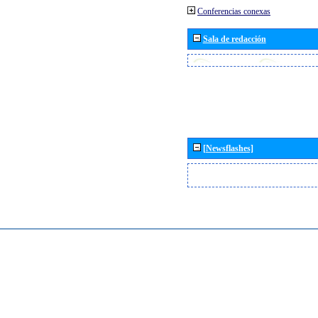
Conferencias conexas
Sala de redacción
[Newsflashes]