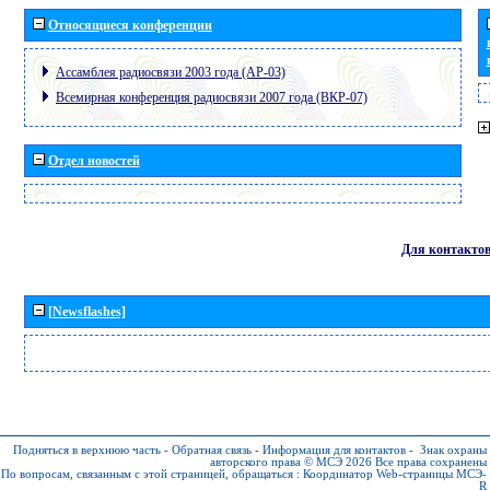
Относящиеся конференции
Ассамблея радиосвязи 2003 года (АР-03)
Всемирная конференция радиосвязи 2007 года (ВКР-07)
Отдел новостей
Для контакто
[Newsflashes]
Подняться в верхнюю часть
-
Обратная связь
-
Информация для контактов
-
Знак охраны
авторского права © МСЭ 2026
Все права сохранены
По вопросам, связанным с этой страницей, обращаться :
Координатор Web-страницы МСЭ-
R