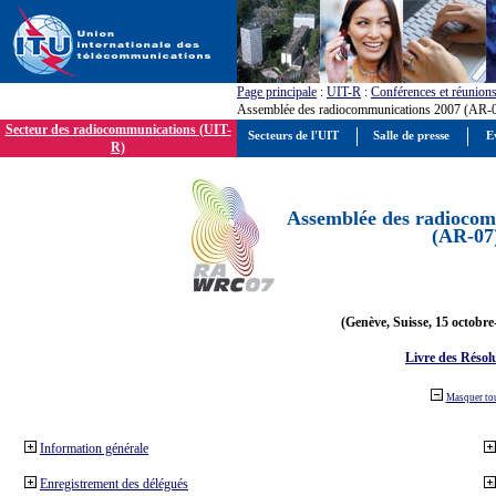
Page principale
:
UIT-R
:
Conférences et réunion
Assemblée des radiocommunications 2007 (AR-
Secteur des radiocommunications (UIT-
Secteurs de l'UIT
Salle de presse
E
R)
Assemblée des radiocom
(AR-07
(Genève, Suisse, 15 octobre
Livre des Résol
Masquer to
Information générale
Enregistrement des délégués