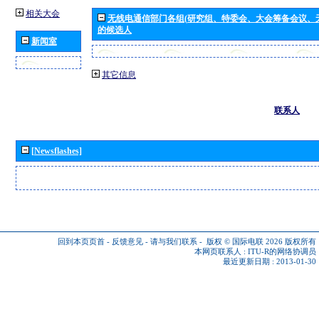
相关大会
无线电通信部门各组(研究组、特委会、大会筹备会议、
的候选人
新闻室
其它信息
联系人
[Newsflashes]
回到本页页首
-
反馈意见
-
请与我们联系
-
版权 © 国际电联 2026
版权所有
本网页联系人 :
ITU-R的网络协调员
最近更新日期 : 2013-01-30