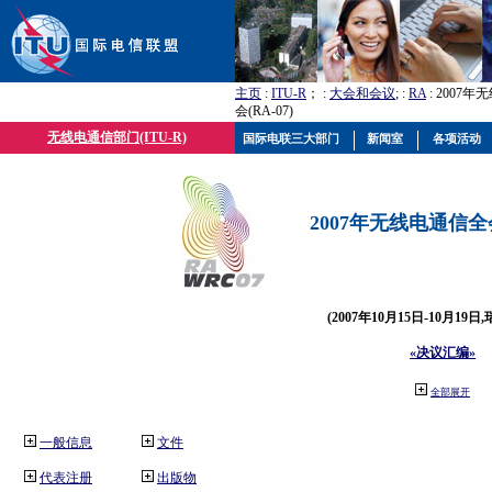
主页
:
ITU-R
； :
大会和会议
; :
RA
: 2007
会(RA-07)
无线电通信部门(ITU-R)
国际电联三大部门
新闻室
各项活动
2007年无线电通信全会(
(2007年10月15日-10月19日
«决议汇编»
全部展开
一般信息
文件
代表注册
出版物