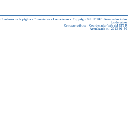
Comienzo de la página
-
Comentarios
-
Contáctenos
-
Copyright © UIT 2026
Reservados todos
los derechos
Contacto público :
Coordenador Web del UIT-R
Actualizado el : 2013-01-30