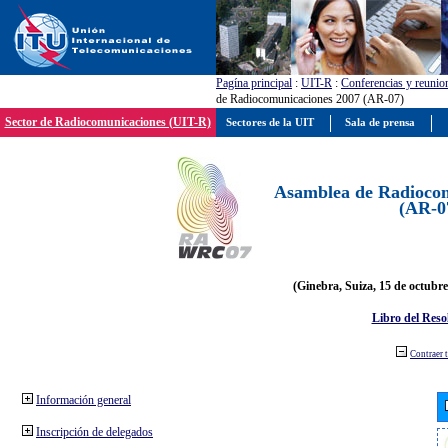
Pagína principal
:
UIT-R
:
Conferencias y reunio
de Radiocomunicaciones 2007 (AR-07)
Sector de Radiocomunicaciones (UIT-R)
Sectores de la UIT
Sala de prensa
Asamblea de Radiocom
(AR-0
(Ginebra, Suiza, 15 de octubre
Libro del Reso
Contraer 
Información general
Inscripción de delegados