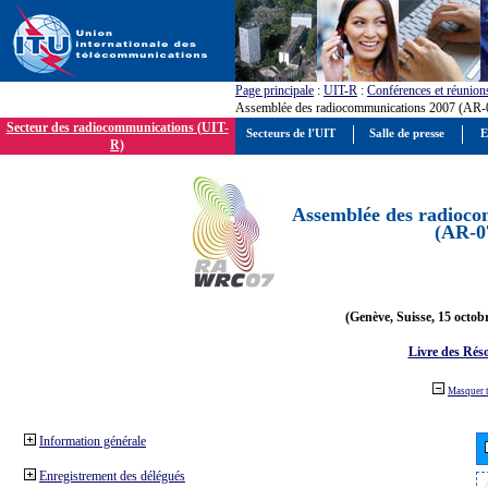
Page principale
:
UIT-R
:
Conférences et réunion
Assemblée des radiocommunications 2007 (AR-
Secteur des radiocommunications (UIT-
Secteurs de l'UIT
Salle de presse
E
R)
Assemblée des radioco
(AR-0
(Genève, Suisse, 15 octob
Livre des Réso
Masquer 
Information générale
Enregistrement des délégués