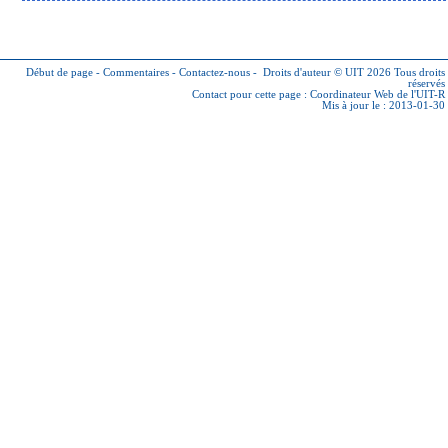
Début de page
-
Commentaires
-
Contactez-nous
-
Droits d'auteur © UIT 2026
Tous droits
réservés
Contact pour cette page :
Coordinateur Web de l'UIT-R
Mis à jour le : 2013-01-30